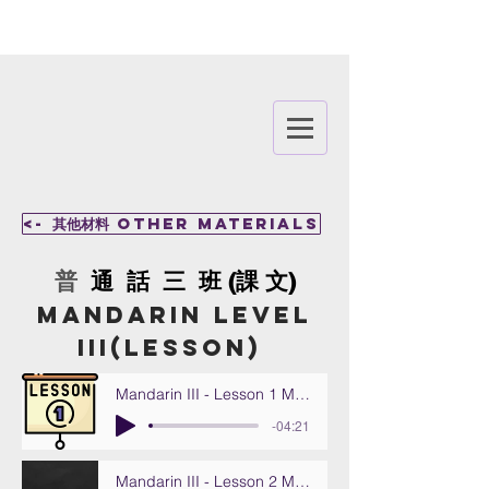
<- 其他材料 Other Materials
​普
通 話 三 班
(課 文)
MANDARIN Le
vel
III(Lesson)
Mandarin III - Lesson 1 My Family
-04:21
Mandarin III - Lesson 2 My House